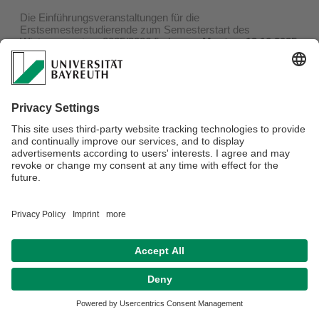
Die Einführungsveranstaltungen für die
Erstsemesterstudierende zum Semesterstart des
Wintersemesters 2025/2026 finden am
Montag, 13.10.2025
in Seminarraum
S 121 (Gebäude GW I)
statt.
Die Einführungsveranstaltung für den
BA Interkulturelle
Germanisitk beginnt um 12 Uhr s.t.
und ist für eine Stunde
angesetzt, die Einführungsveranstaltung zum
MA
Interkulturelle Germanistik
findet von
13 - 14 Uhr s.t.
statt.
Datenschutz / Disclaimer
Impressum
Hausordnung
Sitemap
Kontakt
Barrierefreiheitserklärung